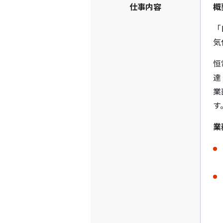
仕事内容
概
「
気
恒
達
業
す
業