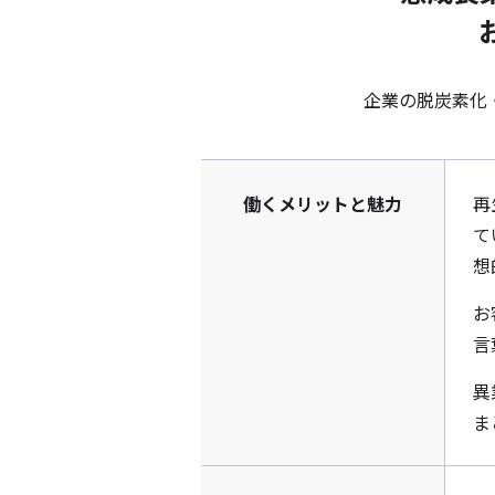
企業の脱炭素化
働くメリットと魅力
再
て
想
お
言
異
ま