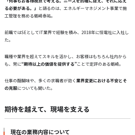
「何事もお客様視点で考える。ニーズを的確に捉え、それに応え
る必要がある。」
と語るのは、エネルギーマネジメント事業で施
工管理を務める蛎崎泰祐。
前職ではSEとしてIT業界で経験を積み、2018年に恒電社に入社し
た。
職種や業界を超えてスキルを活かし、お客様はもちろん社内から
も、常に
“期待以上の価値を提供する”
ことで定評のある蛎崎。
仕事の醍醐味や、多くの求職者が抱く
業界変更における不安とそ
の克服
についても聞いた。
期待を越えて、現場を支える
現在の業務内容について